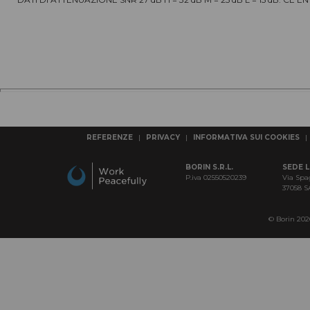
REFERENZE
|
PRIVACY
|
INFORMATIVA SUI COOKIES
|
BORIN S.R.L.
SEDE 
P.iva 02550520239
Via Spa
37058 
© Borin 2026 