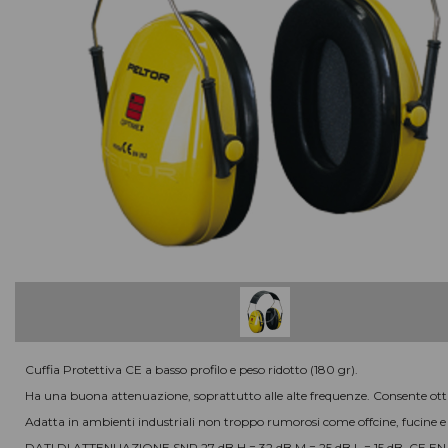
COMPLEMENTI D'ARREDO
MACCHINE PER LA PULIZIA
Macchine, accessori e ricambi
IMPIANTI DI ASPIRAZIONE
ATTREZZATURE PER LE PULIZIE
In codice colore
MATERIALE RILEVABILE
Al metal detector e ai raggi X
ATTREZZI PER LE PULIZIE
Civili / industriali
DETERGENTI PER LE PULIZIE
Civili / industriali
PRODOTTI CARTACEI
E sacchi per rifiuti
Cuffia Protettiva CE a basso profilo e peso ridotto (180 gr).
ABBIGLIAMENTI SPECIFICI
Ha una buona attenuazione, soprattutto alle alte frequenze. Consente ott
per le aree di lavoro
Adatta in ambienti industriali non troppo rumorosi come offcine, fucine e 
DATI DI ATTENUAZIONE SNR 27 dB H = 32 dB M = 25 dB L = 15 dB. CE EN 