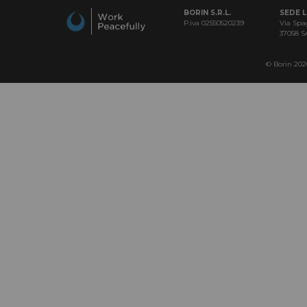
BORIN S.R.L.
SEDE 
P.iva 02550520239
Via Spa
37058 
© Borin 2026 