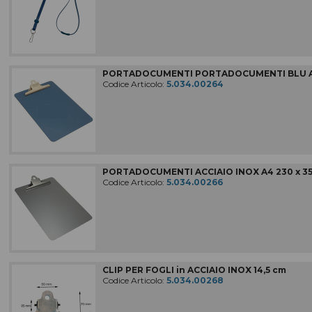
COMPLEMENTI D'ARREDO
MACCHINE PER LA PULIZIA
Macchine, accessori e ricambi
PORTADOCUMENTI PORTADOCUMENTI BLU A4 
IMPIANTI DI ASPIRAZIONE
Codice Articolo:
5.034.00264
ATTREZZATURE PER LE PULIZIE
In codice colore
MATERIALE RILEVABILE
Al metal detector e ai raggi X
ATTREZZI PER LE PULIZIE
PORTADOCUMENTI ACCIAIO INOX A4 230 x 3
Civili / industriali
Codice Articolo:
5.034.00266
DETERGENTI PER LE PULIZIE
Civili / industriali
PRODOTTI CARTACEI
E sacchi per rifiuti
ABBIGLIAMENTI SPECIFICI
CLIP PER FOGLI in ACCIAIO INOX 14,5 cm
per le aree di lavoro
Codice Articolo:
5.034.00268