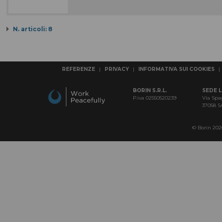
N. articoli: 8
REFERENZE
|
PRIVACY
|
INFORMATIVA SUI COOKIES
|
BORIN S.R.L.
SEDE 
P.iva 02550520239
Via Spa
37058 
© Borin 2026 