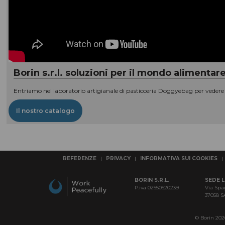
Borin s.r.l. soluzioni per il mondo aliment
Entriamo nel laboratorio artigianale di pasticceria Doggyebag per vedere c
Il nostro catalogo
REFERENZE
|
PRIVACY
|
INFORMATIVA SUI COOKIES
|
BORIN S.R.L.
SEDE 
P.iva 02550520239
Via Spa
37058 
© Borin 2026 