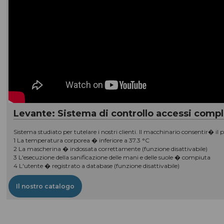
Levante: Sistema di controllo accessi compl
Sistema studiato per tutelare i nostri clienti. Il macchinario consentir� il 
1 La temperatura corporea � inferiore a 37.3 °C
2 La mascherina � indossata correttamente (funzione disattivabile)
3 L'esecuzione della sanificazione delle mani e delle suole � compiuta
4 L'utente � registrato a database (funzione disattivabile)
Il nostro catalogo