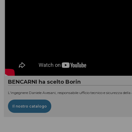
COMPLEMENTI D'ARREDO
MACCHINE PER LA PULIZIA
Macchine, accessori e ricambi
IMPIANTI DI ASPIRAZIONE
ATTREZZATURE PER LE PULIZIE
In codice colore
MATERIALE RILEVABILE
Al metal detector e ai raggi X
ATTREZZI PER LE PULIZIE
Civili / industriali
BENCARNI ha scelto Borin
DETERGENTI PER LE PULIZIE
Civili / industriali
L'ingegnere Daniele Avesani, responsabile ufficio tecnico e sicurezza della
PRODOTTI CARTACEI
E sacchi per rifiuti
Il nostro catalogo
ABBIGLIAMENTI SPECIFICI
per le aree di lavoro