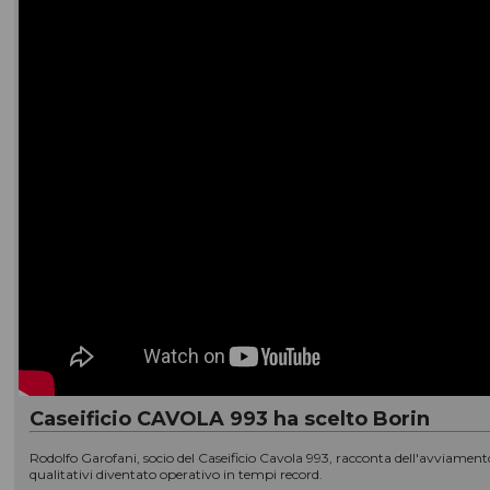
Caseificio CAVOLA 993 ha scelto Borin
Rodolfo Garofani, socio del Caseificio Cavola 993, racconta dell'avviament
qualitativi diventato operativo in tempi record.