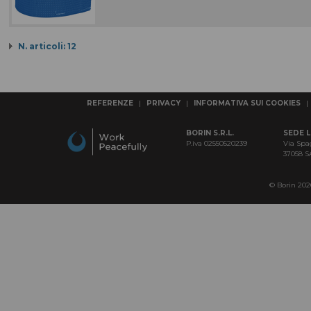
N. articoli: 12
REFERENZE
|
PRIVACY
|
INFORMATIVA SUI COOKIES
|
BORIN S.R.L.
SEDE 
P.iva 02550520239
Via Spa
37058 
© Borin 2026 