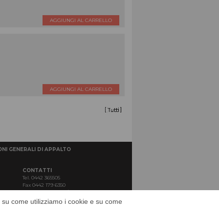
AGGIUNGI AL CARRELLO
AGGIUNGI AL CARRELLO
NI GENERALI DI APPALTO
CONTATTI
Tel. 0442 365505
Fax 0442 179 6350
Email:
web@borinsrl.com
ni su come utilizziamo i cookie e su come