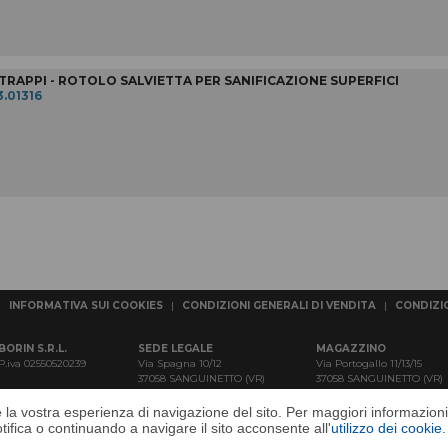
TRAPPI - ROTOLO SALVIETTA PER SANIFICAZIONE SUPERFICI
3.01316
|
INFORMATIVA SUI COOKIES
|
CONDIZIONI GENERALI DI VENDITA
|
CONDIZIO
BORIN S.R.L.
SEDE LEGALE
MAGAZZINO
P.iva 02550520239
Via Spagna 10/12
Via Portogallo 11/13/15
37058 SANGUINETTO (VR)
37058 SANGUINETTO (VR)
re la vostra esperienza di navigazione del sito. Per maggiori informazio
© Borin 2026 - tutti i diritti riservati / all rights reserved
ifica o continuando a navigare il sito acconsente all'
utilizzo dei cookie
.