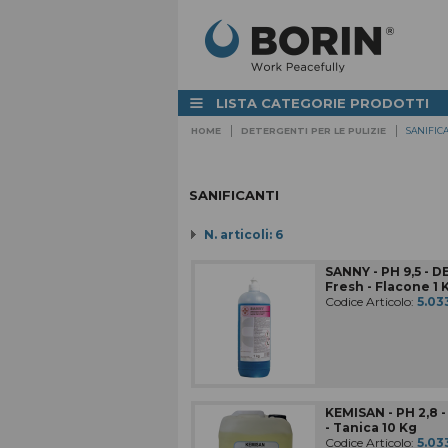
☰
LISTA CATEGORIE PRODOTTI
HOME
DETERGENTI PER LE PULIZIE
SANIFIC
IMPIANTI CENTRALIZZATI PER IL
LAVAGGIO E LA SANIFICAZIONE
DELLE AZIENDE
TUBI PER INSTALLAZIONE IMPIANTI
SANIFICANTI
DI LAVAGGIO
N. articoli: 6
STAZIONI DI LAVAGGIO
Fisse e carrellate
SANNY - PH 9,5 -
Fresh - Flacone 1 
ACCESSORI PER IL LAVAGGIO
Codice Articolo:
5.03
E la sanificazione dei reparti
LAVAOGGETTI / LAVATRICI /
STERILIZZATORI
STRUMENTAZIONE
STAZIONI, TAPPETI E
ATTREZZATURE IGIENIZZANTI
KEMISAN - PH 2,8
- Tanica 10 Kg
Codice Articolo:
5.03
ARREDAMENTO LOCALI