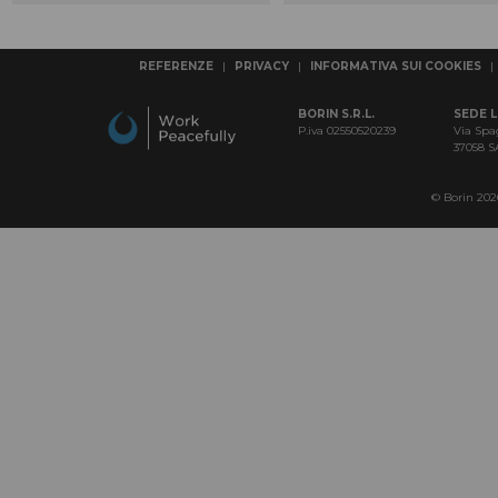
REFERENZE
|
PRIVACY
|
INFORMATIVA SUI COOKIES
|
BORIN S.R.L.
SEDE 
P.iva 02550520239
Via Spa
37058 
© Borin 2026 