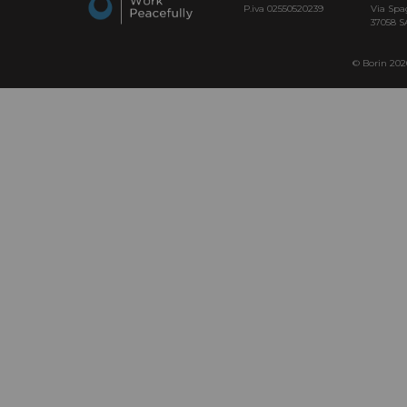
P.iva 02550520239
Via Spa
37058 
© Borin 2026 