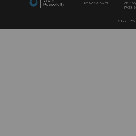
P.iva 02550520239
Via Spa
37058 
© Borin 2026 