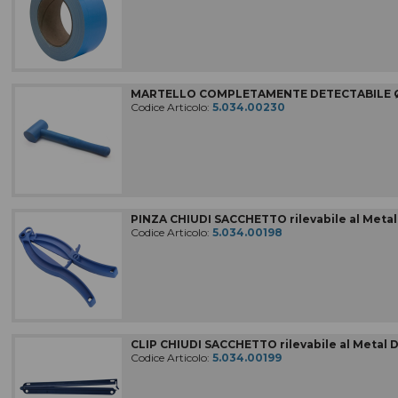
COMPLEMENTI D'ARREDO
MACCHINE PER LA PULIZIA
Macchine, accessori e ricambi
MARTELLO COMPLETAMENTE DETECTABILE Ø
IMPIANTI DI ASPIRAZIONE
Codice Articolo:
5.034.00230
ATTREZZATURE PER LE PULIZIE
In codice colore
MATERIALE RILEVABILE
Al metal detector e ai raggi X
ATTREZZI PER LE PULIZIE
PINZA CHIUDI SACCHETTO rilevabile al Metal 
Civili / industriali
Codice Articolo:
5.034.00198
DETERGENTI PER LE PULIZIE
Civili / industriali
PRODOTTI CARTACEI
E sacchi per rifiuti
ABBIGLIAMENTI SPECIFICI
CLIP CHIUDI SACCHETTO rilevabile al Metal D
per le aree di lavoro
Codice Articolo:
5.034.00199