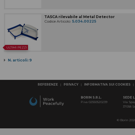
TASCA rilevabile al Metal Detector
Codice Articolo:
5.034.00225
ULTIMI PEZZI
N. articoli: 9
REFERENZE
|
PRIVACY
|
INFORMATIVA SUI COOKIES
|
BORIN S.R.L.
SEDE 
P.iva 02550520239
Via Spa
37058 
© Borin 2026 