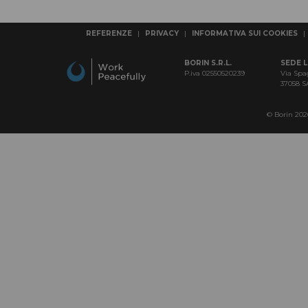
COMPLEMENTI D'ARREDO
REFERENZE
|
PRIVACY
|
INFORMATIVA SUI COOKIES
|
MACCHINE PER LA PULIZIA
Macchine, accessori e ricambi
BORIN S.R.L.
SEDE 
P.iva 02550520239
Via Spa
IMPIANTI DI ASPIRAZIONE
37058 
ATTREZZATURE PER LE PULIZIE
In codice colore
© Borin 2026 
MATERIALE RILEVABILE
Al metal detector e ai raggi X
ATTREZZI PER LE PULIZIE
Civili / industriali
DETERGENTI PER LE PULIZIE
Civili / industriali
PRODOTTI CARTACEI
E sacchi per rifiuti
ABBIGLIAMENTI SPECIFICI
per le aree di lavoro