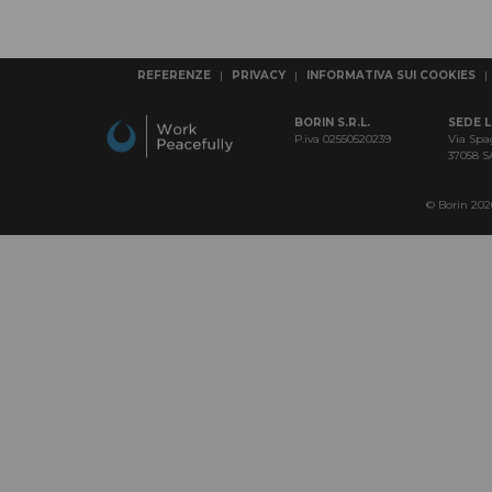
REFERENZE
|
PRIVACY
|
INFORMATIVA SUI COOKIES
|
BORIN S.R.L.
SEDE 
P.iva 02550520239
Via Spa
37058 
© Borin 2026 