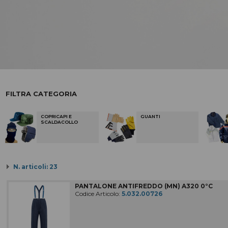
COMPLEMENTI D'ARREDO
MACCHINE PER LA PULIZIA
Macchine, accessori e ricambi
IMPIANTI DI ASPIRAZIONE
ATTREZZATURE PER LE PULIZIE
In codice colore
FILTRA CATEGORIA
MATERIALE RILEVABILE
Al metal detector e ai raggi X
COPRICAPI E
GUANTI
ATTREZZI PER LE PULIZIE
SCALDACOLLO
Civili / industriali
DETERGENTI PER LE PULIZIE
Civili / industriali
N. articoli: 23
PRODOTTI CARTACEI
E sacchi per rifiuti
PANTALONE ANTIFREDDO (MN) A320 0°C
Codice Articolo:
5.032.00726
ABBIGLIAMENTI SPECIFICI
per le aree di lavoro