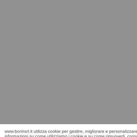
www.borinsrl.it utilizza cookie per gestire, migliorare e personalizza
informazioni su come utilizziamo i cookie e su come rimuoverli, consu