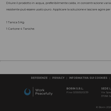
Diluire il prodotto in acqua, preferibilmente calda, in concentrazione varia
resistente può essere usato puro. Applicare la soluzione e lasciare agire p
1 Tanica 5 Kg
1 Cartone 4 Taniche.
REFERENZE
|
PRIVACY
|
INFORMATIVA SUI COOKIES
|
BORIN S.R.L.
SEDE 
P.iva 02550520239
Via Spa
37058 
© Borin 2026 