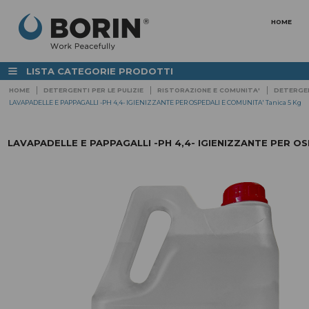
HOME
☰
LISTA CATEGORIE PRODOTTI
HOME
DETERGENTI PER LE PULIZIE
RISTORAZIONE E COMUNITA'
DETERGEN
IMPIANTI CENTRALIZZATI PER IL
ABBIGLIAMENTI SP
LAVAGGIO E LA SANIFICAZIONE
LAVAPADELLE E PAPPAGALLI -PH 4,4- IGIENIZZANTE PER OSPEDALI E COMUNITA' Tanica 5 Kg
DELLE AZIENDE
per le aree di lavoro
TUBI PER INSTALLAZIONE IMPIANTI
LAVAPADELLE E PAPPAGALLI -PH 4,4- IGIENIZZANTE PER OS
DI LAVAGGIO
ABBIGLIAMENTO
ALIMENTARE E
STAZIONI DI LAVAGGIO
FARMACEUTICA
Fisse e carrellate
ABBIGLIAMENTO
ACCESSORI PER IL LAVAGGIO
ANTIACQUA
E la sanificazione dei reparti
LAVAOGGETTI / LAVATRICI /
ABBIGLIAMENTO A
STERILIZZATORI
VISIBILITA'
STRUMENTAZIONE
STAZIONI, TAPPETI E
ATTREZZATURE IGIENIZZANTI
SCARPE
ANTINFORTUNISTI
ARREDAMENTO LOCALI
Linea Elegance