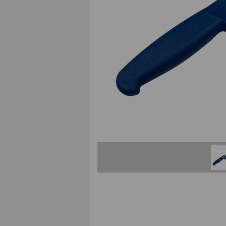
COMPLEMENTI D'ARREDO
MACCHINE PER LA PULIZIA
Macchine, accessori e ricambi
IMPIANTI DI ASPIRAZIONE
ATTREZZATURE PER LE PULIZIE
In codice colore
MATERIALE RILEVABILE
Al metal detector e ai raggi X
ATTREZZI PER LE PULIZIE
Civili / industriali
DETERGENTI PER LE PULIZIE
Civili / industriali
PRODOTTI CARTACEI
E sacchi per rifiuti
ABBIGLIAMENTI SPECIFICI
per le aree di lavoro