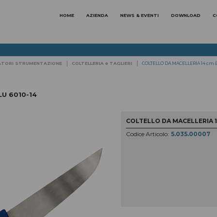
HOME
AZIENDA
NEWS & EVENTI
DOWNLOAD
C
ZZATORI STRUMENTAZIONE
COLTELLERIA e TAGLIERI
COLTELLO DA MACELLERIA 14 cm B
ABBIGLIAMENTI SPECIFICI
per le aree di lavoro
LU 6010-14
ABBIGLIAMENTO
ABBIGLIAMENTO E
ALIMENTARE E
DISPOSITIVI MONOUSO
FARMACEUTICA
COLTELLO DA MACELLERIA 1
Codice Articolo:
5.035.00007
ABBIGLIAMENTO
ABBIGLIAMENTO
ANTIACQUA
METALMECCANICA E
IMPRESE DI SERVIZI
ABBIGLIAMENTO ALTA
ABBIGLIAMENTO DA CUCI
VISIBILITA'
Linea Masterchef
SCARPE
ANTINFORTUNISTICHE
Linea Elegance