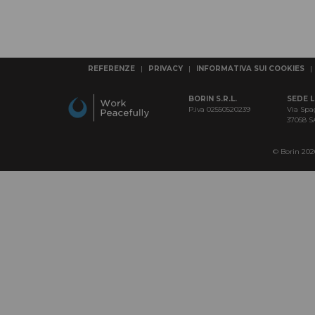
REFERENZE
|
PRIVACY
|
INFORMATIVA SUI COOKIES
|
BORIN S.R.L.
SEDE 
P.iva 02550520239
Via Spa
37058 
© Borin 2026 