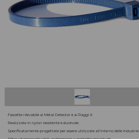
COMPLEMENTI D'ARREDO
MACCHINE PER LA PULIZIA
Macchine, accessori e ricambi
IMPIANTI DI ASPIRAZIONE
ATTREZZATURE PER LE PULIZIE
In codice colore
MATERIALE RILEVABILE
Al metal detector e ai raggi X
ATTREZZI PER LE PULIZIE
Civili / industriali
DETERGENTI PER LE PULIZIE
Civili / industriali
PRODOTTI CARTACEI
E sacchi per rifiuti
Fascette rilevabile al Metal Detector e ai Raggi X.
ABBIGLIAMENTI SPECIFICI
Realizzate in nylon resistente e durevole.
per le aree di lavoro
Specificatamente progettate per essere utilizzate all'interno delle Industr
Oltre ad essere rilevabili, galleggiano a contatto con liquidi.