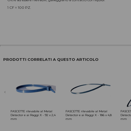
1 CF = 100 PZ.
PRODOTTI CORRELATI A QUESTO ARTICOLO
chevron_left
FASCETTE rilevabile al Metal
FASCETTE rilevabile al Metal
FASCETT
Detector e ai Raggi X - 92 x 2,4
Detector e ai Raggi X - 186 x 4,8
Detecto
mm
mm
mm