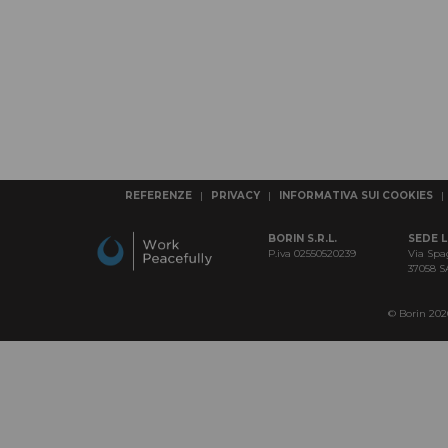
REFERENZE
|
PRIVACY
|
INFORMATIVA SUI COOKIES
|
BORIN S.R.L.
SEDE 
P.iva 02550520239
Via Spa
37058 
© Borin 2026 