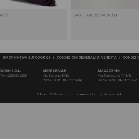
ACCHI
SACCHI BIODEGRADABILI
|
INFORMATIVA SUI COOKIES
|
CONDIZIONI GENERALI DI VENDITA
|
CONDIZIO
BORIN S.R.L.
SEDE LEGALE
MAGAZZINO
P.iva 02550520239
Via Spagna 10/12
Via Portogallo 11/13/15
37058 SANGUINETTO (VR)
37058 SANGUINETTO (VR)
© Borin 2026 - tutti i diritti riservati / all rights reserved