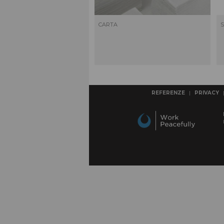
COMPLEMENTI D'ARREDO
CARTA
S
MACCHINE PER LA PULIZIA
Macchine, accessori e ricambi
IMPIANTI DI ASPIRAZIONE
ATTREZZATURE PER LE PULIZIE
In codice colore
REFERENZE
|
PRIVACY
MATERIALE RILEVABILE
Al metal detector e ai raggi X
ATTREZZI PER LE PULIZIE
Civili / industriali
DETERGENTI PER LE PULIZIE
Civili / industriali
PRODOTTI CARTACEI
E sacchi per rifiuti
ABBIGLIAMENTI SPECIFICI
per le aree di lavoro