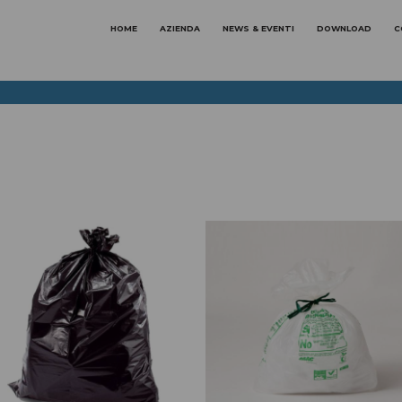
HOME
AZIENDA
NEWS & EVENTI
DOWNLOAD
C
ABBIGLIAMENTI SPECIFICI
per le aree di lavoro
ABBIGLIAMENTO
ABBIGLIAMENTO E
ALIMENTARE E
DISPOSITIVI MONOUSO
FARMACEUTICA
ABBIGLIAMENTO
ABBIGLIAMENTO
ANTIACQUA
METALMECCANICA E
IMPRESE DI SERVIZI
ABBIGLIAMENTO ALTA
ABBIGLIAMENTO DA CUCI
VISIBILITA'
Linea Masterchef
SCARPE
ANTINFORTUNISTICHE
Linea Elegance