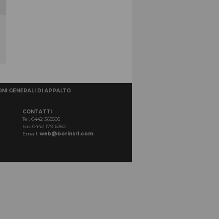
NI GENERALI DI APPALTO
CONTATTI
Tel. 0442 365505
Fax 0442 179 6350
Email:
web@borinsrl.com