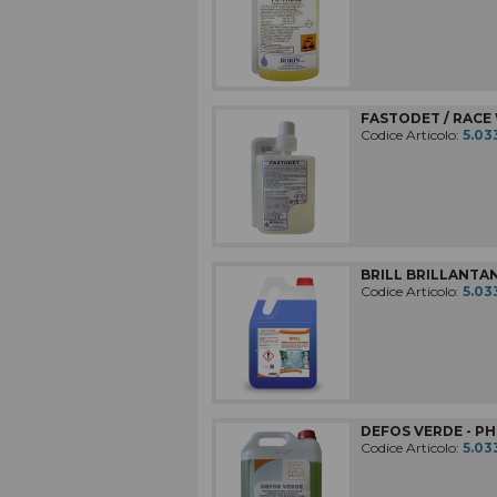
COMPLEMENTI D'ARREDO
MACCHINE PER LA PULIZIA
Macchine, accessori e ricambi
FASTODET / RACE W
IMPIANTI DI ASPIRAZIONE
Codice Articolo:
5.03
ATTREZZATURE PER LE PULIZIE
In codice colore
MATERIALE RILEVABILE
Al metal detector e ai raggi X
ATTREZZI PER LE PULIZIE
BRILL BRILLANTANT
Civili / industriali
Codice Articolo:
5.03
DETERGENTI PER LE PULIZIE
Civili / industriali
PRODOTTI CARTACEI
E sacchi per rifiuti
ABBIGLIAMENTI SPECIFICI
DEFOS VERDE - PH 
per le aree di lavoro
Codice Articolo:
5.03