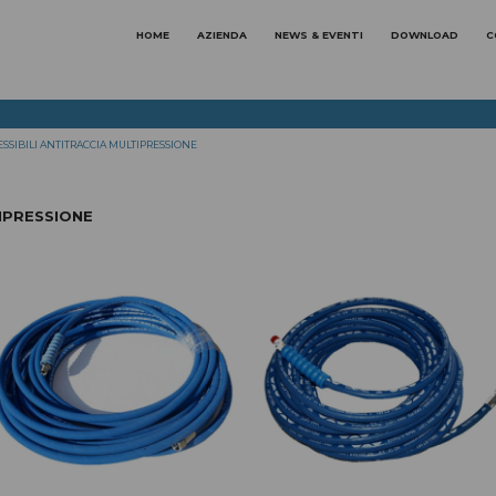
HOME
AZIENDA
NEWS & EVENTI
DOWNLOAD
C
ESSIBILI ANTITRACCIA MULTIPRESSIONE
ABBIGLIAMENTI SPECIFICI
per le aree di lavoro
TIPRESSIONE
ABBIGLIAMENTO
ABBIGLIAMENTO E
ALIMENTARE E
DISPOSITIVI MONOUSO
FARMACEUTICA
ABBIGLIAMENTO
ABBIGLIAMENTO
ANTIACQUA
METALMECCANICA E
IMPRESE DI SERVIZI
ABBIGLIAMENTO ALTA
ABBIGLIAMENTO DA CUCI
VISIBILITA'
Linea Masterchef
SCARPE
ANTINFORTUNISTICHE
Linea Elegance