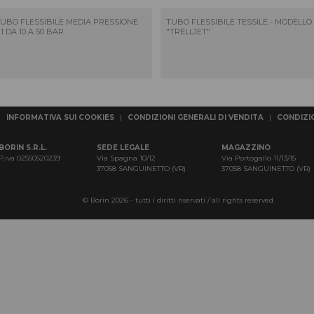
UBO FLESSIBILE MEDIA PRESSIONE
TUBO FLESSIBILE TESSILE - MODELLO
1 DA 10 A 50 BAR
"TRELLJET"
|
INFORMATIVA SUI COOKIES
|
CONDIZIONI GENERALI DI VENDITA
|
CONDIZIO
BORIN S.R.L.
SEDE LEGALE
MAGAZZINO
P.iva 02550520239
Via Spagna 10/12
Via Portogallo 11/13/15
37058 SANGUINETTO (VR)
37058 SANGUINETTO (VR)
© Borin 2026 - tutti i diritti riservati / all rights reserved