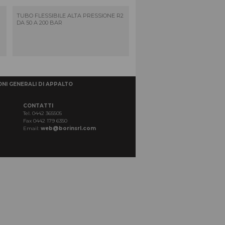
TUBO FLESSIBILE ALTA PRESSIONE R2
DA 50 A 200 BAR
NI GENERALI DI APPALTO
CONTATTI
Tel. 0442 365505
Fax 0442 179 6350
Email:
web@borinsrl.com